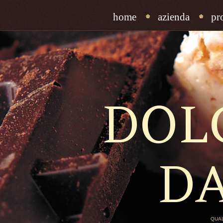
home
azienda
pr
DOL
D
QUAL