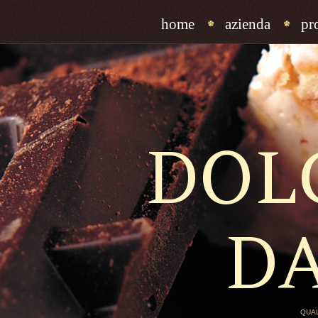
home
azienda
pr
DOL
D
QUAL