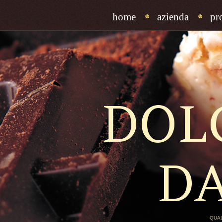
home
azienda
pr
DOL
D
QUAL