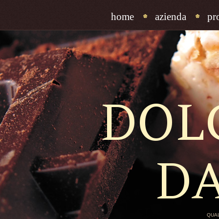
home
azienda
pr
DOL
D
QUAL