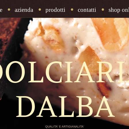
e
azienda
prodotti
contatti
shop onl
DOLCIARI
DALBA
QUALITA' E ARTIGIANALITA'