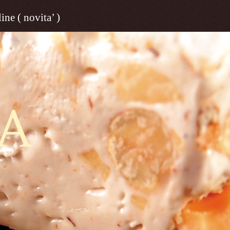
ine ( novita’ )
A