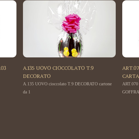
.03
A.135 UOVO CIOCCOLATO T.9
ART.0
DECORATO
CARTA
A.135 UOVO cioccolato T.9 DECORATO cartone
ART.070
da 1
GOFFRAT