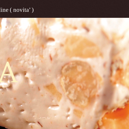
ine ( novita’ )
A