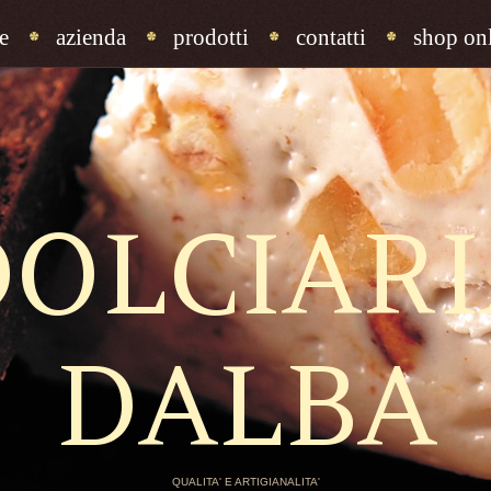
e
azienda
prodotti
contatti
shop onl
DOLCIARI
DALBA
QUALITA' E ARTIGIANALITA'