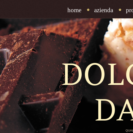
home
azienda
pr
DOL
D
QUAL