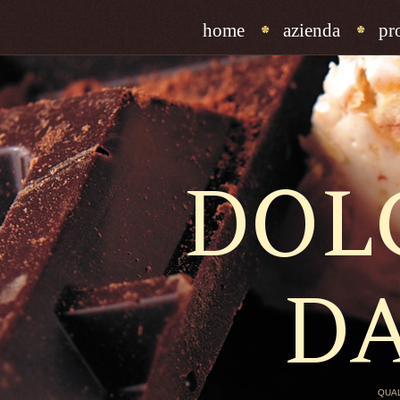
home
azienda
pr
DOL
D
QUAL