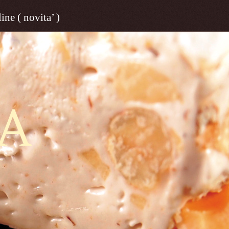
ine ( novita’ )
A