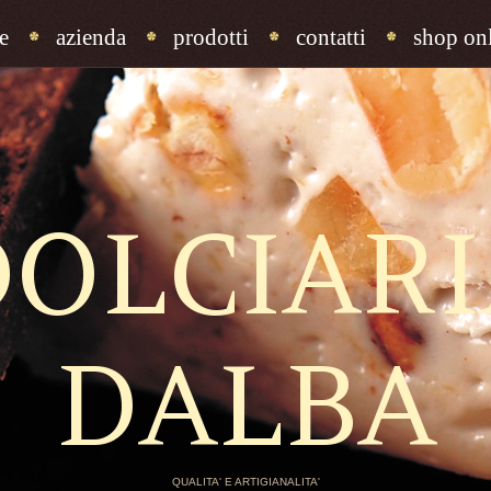
e
azienda
prodotti
contatti
shop onl
DOLCIARI
DALBA
QUALITA' E ARTIGIANALITA'