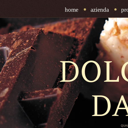
home
azienda
pr
DOL
D
QUAL