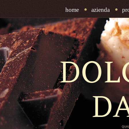
home
azienda
pr
DOL
D
QUAL