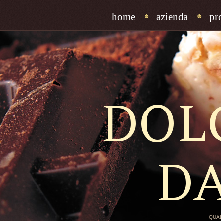
home
azienda
pr
DOL
D
QUAL