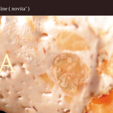
ine ( novita’ )
A