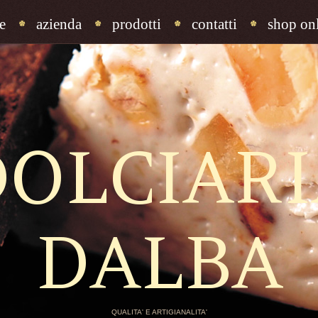
e
azienda
prodotti
contatti
shop onl
DOLCIARI
DALBA
QUALITA' E ARTIGIANALITA'