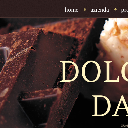
home
azienda
pr
DOL
D
QUAL