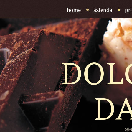
home
azienda
pr
DOL
D
QUAL