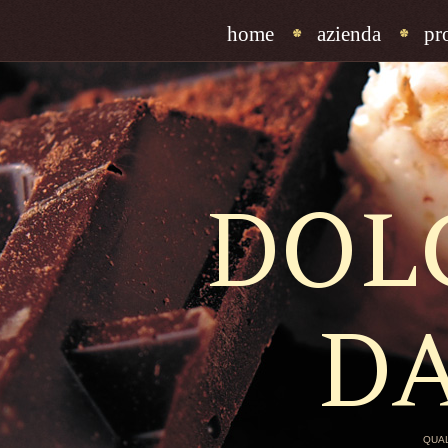
home
azienda
pr
DOL
D
QUAL