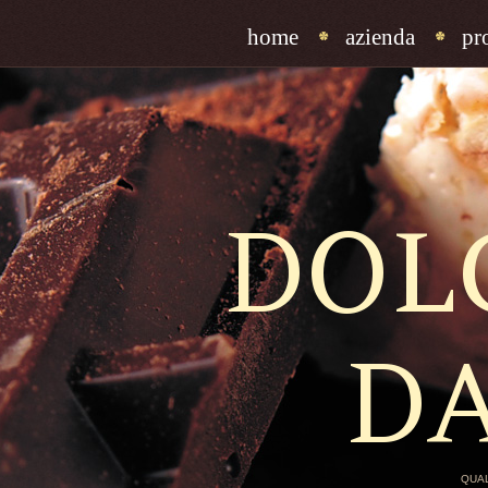
home
azienda
pr
DOL
D
QUAL