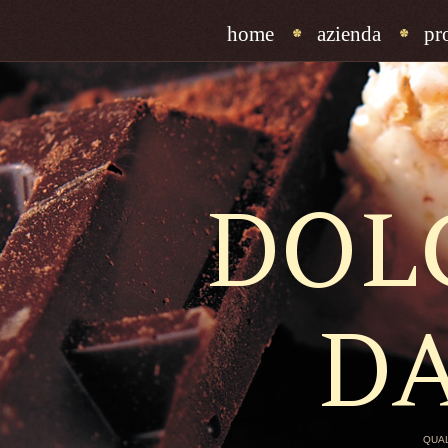
home
azienda
pr
DOL
D
QUAL