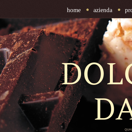
home
azienda
pr
DOL
D
QUAL