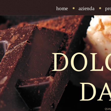
home
azienda
pr
DOL
D
QUAL