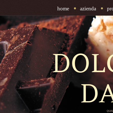
home
azienda
pr
DOL
D
QUAL