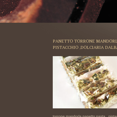
PANETTO TORRONE MANDORLA 
PISTACCHIO ,DOLCIARIA DALB
torrone,mandorla,panetto,pasta , pista