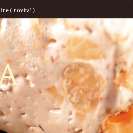
ine ( novita’ )
A