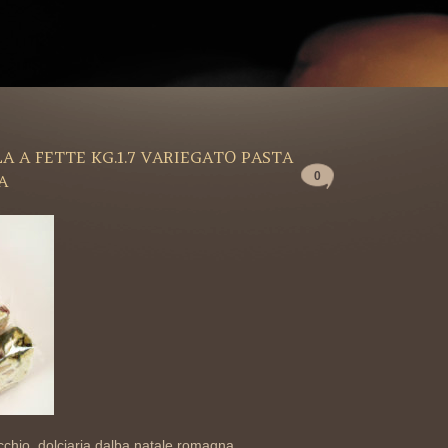
A FETTE KG.1.7 VARIEGATO PASTA
0
A
cchio, dolciaria,dalba,natale,romagna