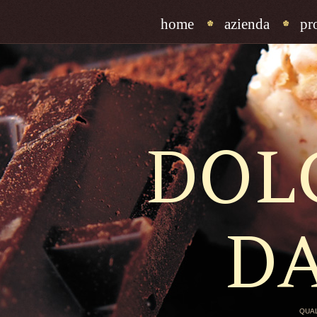
home
azienda
pr
DOL
D
QUAL