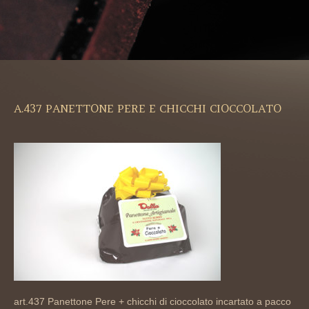
A.437 PANETTONE PERE E CHICCHI CIOCCOLATO
art.437 Panettone Pere + chicchi di cioccolato incartato a pacco