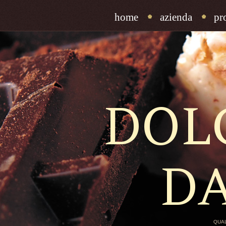
home
azienda
pr
DOL
D
QUAL