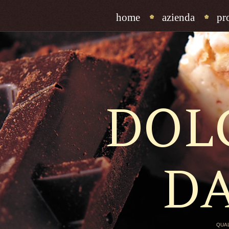
home
azienda
pr
DOL
D
QUAL