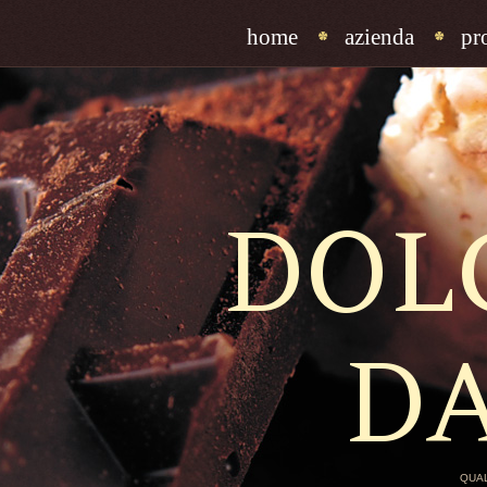
home
azienda
pr
DOL
D
QUAL