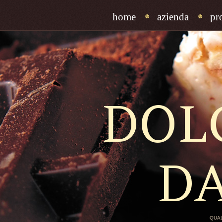
home
azienda
pr
DOL
D
QUAL