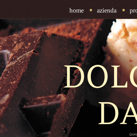
home
azienda
pr
DOL
D
QUAL