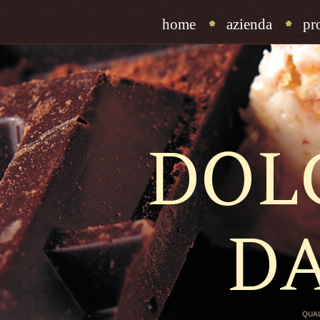
home
azienda
pr
DOL
D
QUAL