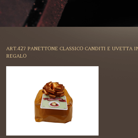
ART.427 PANETTONE CLASSICO CANDITI E UVETTA 
REGALO