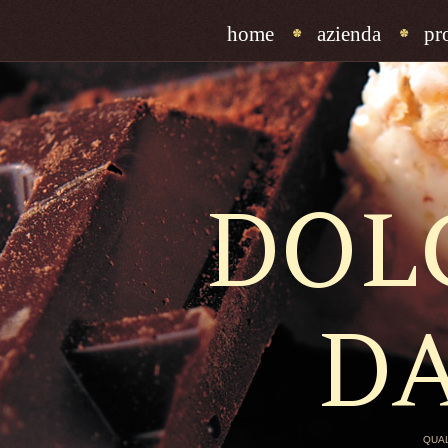
home
azienda
pr
DOL
D
QUAL