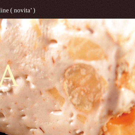
ine ( novita’ )
A