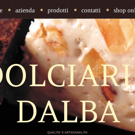
e
azienda
prodotti
contatti
shop onl
DOLCIARI
DALBA
QUALITA' E ARTIGIANALITA'