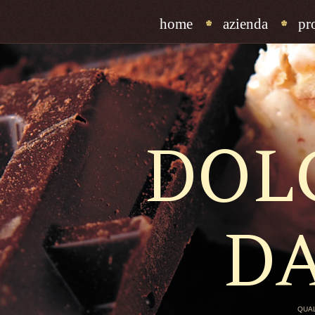
home
azienda
pr
DOL
D
QUAL