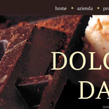
home
azienda
pr
DOL
D
QUAL