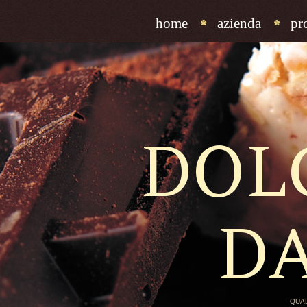
home
azienda
pr
DOL
D
QUAL