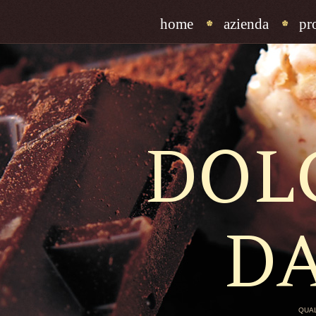
home
azienda
pr
DOL
D
QUAL