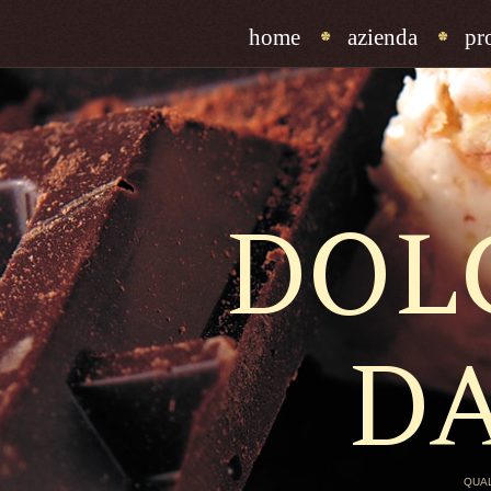
home
azienda
pr
DOL
D
QUAL