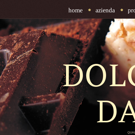
home
azienda
pr
DOL
D
QUAL