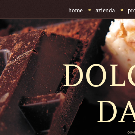
home
azienda
pr
DOL
D
QUAL