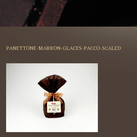
PANETTONE-MARRON-GLACES-PACCO-SCALED