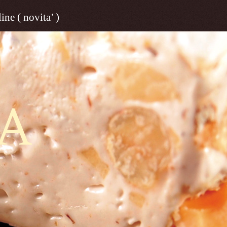
ine ( novita’ )
A