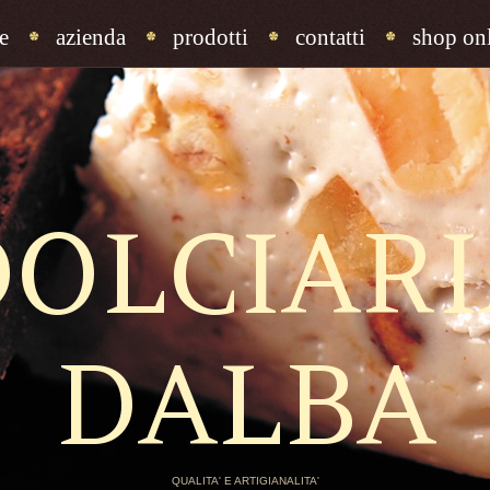
e
azienda
prodotti
contatti
shop onl
DOLCIARI
DALBA
QUALITA' E ARTIGIANALITA'