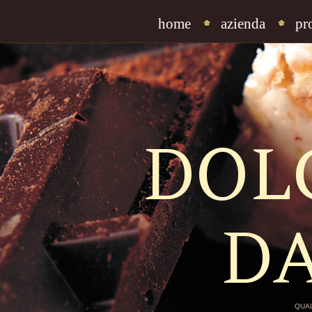
home
azienda
pr
DOL
D
QUAL