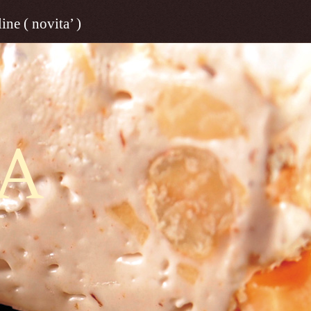
ine ( novita’ )
A