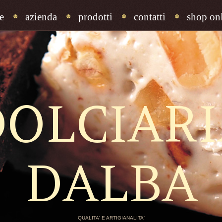
e
azienda
prodotti
contatti
shop onl
DOLCIARI
DALBA
QUALITA' E ARTIGIANALITA'