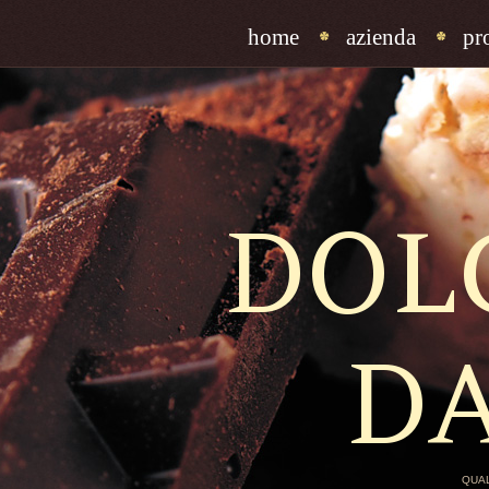
home
azienda
pr
DOL
D
QUAL