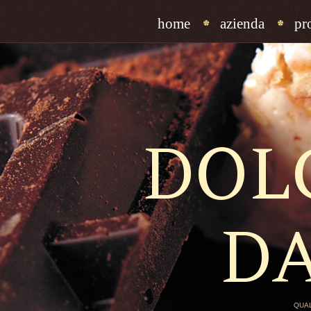
home
azienda
pr
DOL
D
QUAL