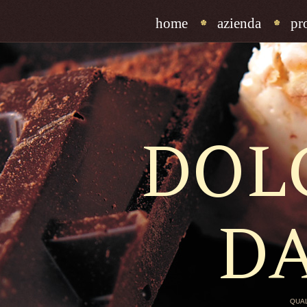
home
azienda
pr
DOL
D
QUAL