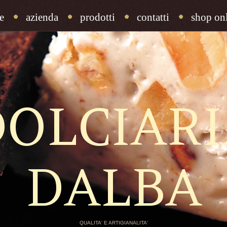
e
azienda
prodotti
contatti
shop onl
DOLCIARI
DALBA
QUALITA' E ARTIGIANALITA'