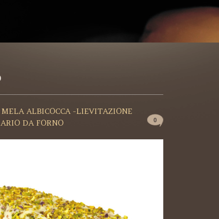
O
 MELA ALBICOCCA -LIEVITAZIONE
0
ARIO DA FORNO