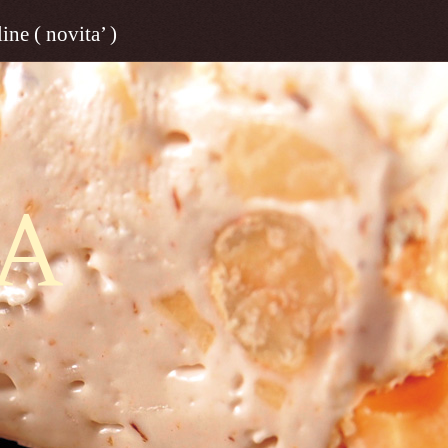
ine ( novita’ )
A