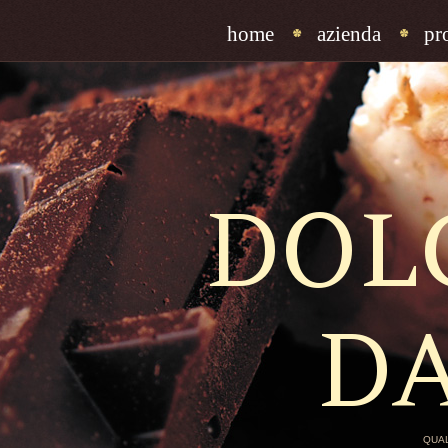
home
azienda
pr
DOL
D
QUAL