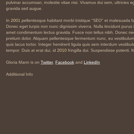
pulvinar accumsan, molestie vitae nisi. Vivamus dui sem, ultricies e
gravida sed augue.
In
2001
pellentesque habitant morbi tristique “SEO” et malesuada f
Donec eget turpis non nunc dignissim viverra. Nulla tincidunt purus 
amet condimentum lectus gravida. Fusce non tellus nibh. Donec ne
pretium dolor. Aliquam pellentesque fermentum nunc, eu vestibulum 
quis lacus tortor. Integer hendrerit ligula quis sem interdum vestibu
tempor. Duis at erat dui, id
2010
fringilla dui. Suspendisse potenti. 
Gloria Mann is on
Twitter
,
Facebook
and
LinkedIn
Additional Info