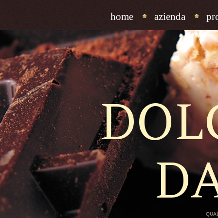
home
azienda
pr
DOL
D
QUAL