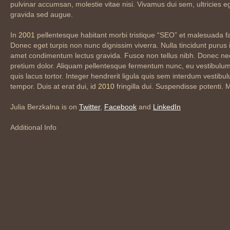
pulvinar accumsan, molestie vitae nisi. Vivamus dui sem, ultricies e
gravida sed augue.
In
2001
pellentesque habitant morbi tristique “SEO” et malesuada f
Donec eget turpis non nunc dignissim viverra. Nulla tincidunt purus 
amet condimentum lectus gravida. Fusce non tellus nibh. Donec ne
pretium dolor. Aliquam pellentesque fermentum nunc, eu vestibulum 
quis lacus tortor. Integer hendrerit ligula quis sem interdum vestibu
tempor. Duis at erat dui, id
2010
fringilla dui. Suspendisse potenti. 
Julia Berzkalna is on
Twitter
,
Facebook
and
LinkedIn
Additional Info