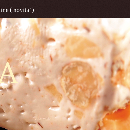
ine ( novita’ )
A