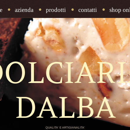
e
azienda
prodotti
contatti
shop onl
DOLCIARI
DALBA
QUALITA' E ARTIGIANALITA'