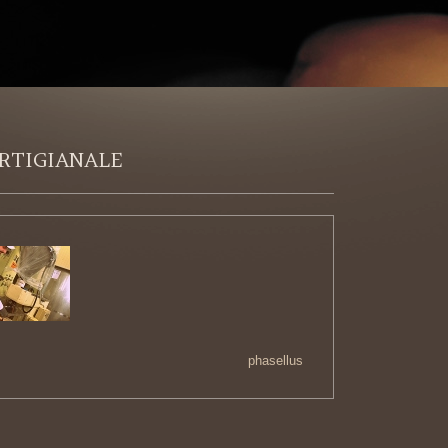
RTIGIANALE
phasellus