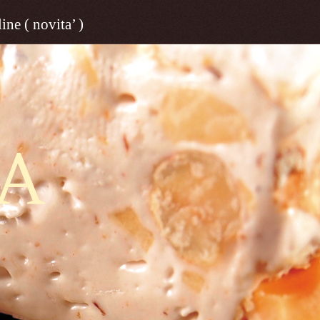
ine ( novita’ )
A