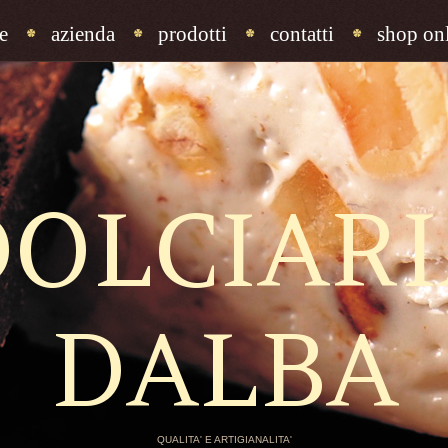
e
azienda
prodotti
contatti
shop onl
DOLCIARI
DALBA
QUALITA' E ARTIGIANALITA'