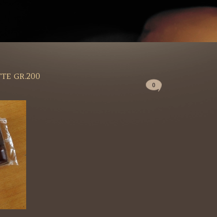
TE GR.200
0