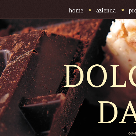
home
azienda
pr
DOL
D
QUAL